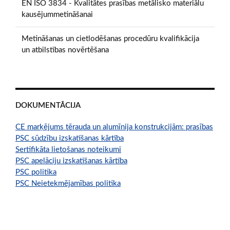
EN ISO 3834 - Kvalitātes prasības metālisko materiālu
kausējummetināšanai
Metināšanas un cietlodēšanas procedūru kvalifikācija
un atbilstības novērtēšana
DOKUMENTĀCIJA
CE marķējums tērauda un alumīnija konstrukcijām: prasības
PSC sūdzību izskatīšanas kārtība
Sertifikāta lietošanas noteikumi
PSC apelāciju izskatīšanas kārtība
PSC politika
PSC Neietekmējamības politika