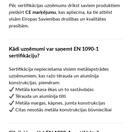
Pēc sertifikācijas uzņēmums drīkst saviem produktiem
piešķirt
CE marķējumu
, kas apliecina, ka tie atbilst
visām Eiropas Savienības drošības un kvalitātes
prasībām.
Kādi uzņēmumi var saņemt EN 1090-1
sertifikāciju?
Sertifikācija nepieciešama visiem metālapstrādes
uzņēmumiem, kas ražo tērauda un alumīnija
konstrukcijas, piemēram:
Metāla karkasa ēkas un to sastāvdaļas
Tērauda un alumīnija tilti
Metāla margas, kāpnes, jumta konstrukcijas
Citas nesošās metāla konstrukcijas būvniecībai