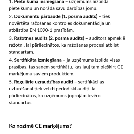
Pieteikuma iesniegšana
– uzņēmums aizpilda
pieteikumu un norāda savu darbības jomu.
Dokumentu pārbaude (1. posma audits)
– tiek
novērtēta ražošanas kontroles dokumentācija un
atbilstība EN 1090-1 prasībām.
Ražotnes audits (2. posma audits)
– auditors apmeklē
ražotni, lai pārliecinātos, ka ražošanas procesi atbilst
standartam.
Sertifikāta izsniegšana
– ja uzņēmums izpilda visas
prasības, tas saņem sertifikātu, kas ļauj tam piešķirt CE
marķējumu saviem produktiem.
Regulārie uzraudzības auditi
– sertifikācijas
uzturēšanai tiek veikti periodiski auditi, lai
pārliecinātos, ka uzņēmums joprojām ievēro
standartus.
Ko nozīmē CE marķējums?