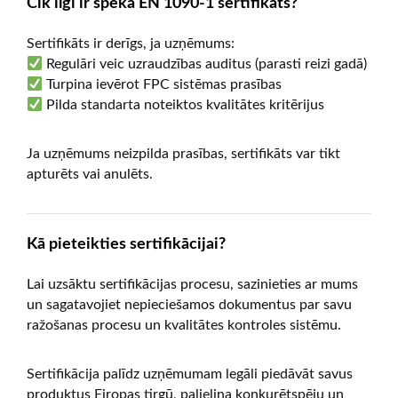
Cik ilgi ir spēkā EN 1090-1 sertifikāts?
Sertifikāts ir derīgs, ja uzņēmums:
Regulāri veic uzraudzības auditus (parasti reizi gadā)
Turpina ievērot FPC sistēmas prasības
Pilda standarta noteiktos kvalitātes kritērijus
Ja uzņēmums neizpilda prasības, sertifikāts var tikt
apturēts vai anulēts.
Kā pieteikties sertifikācijai?
Lai uzsāktu sertifikācijas procesu, sazinieties ar mums
un sagatavojiet nepieciešamos dokumentus par savu
ražošanas procesu un kvalitātes kontroles sistēmu.
Sertifikācija palīdz uzņēmumam legāli piedāvāt savus
produktus Eiropas tirgū, palielina konkurētspēju un