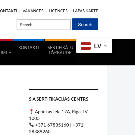
KONTAKTI
VAKANCES
LICENCES
LAPAS KARTE
Search
for:
LV
KONTAKTI
SERTIFIKĀTU
UMI
PĀRBAUDE
SIA SERTIFIKĀCIJAS CENTRS
Aptiekas iela 17A, Rīga, LV-
1005
+371 67885160 | +371
28389260