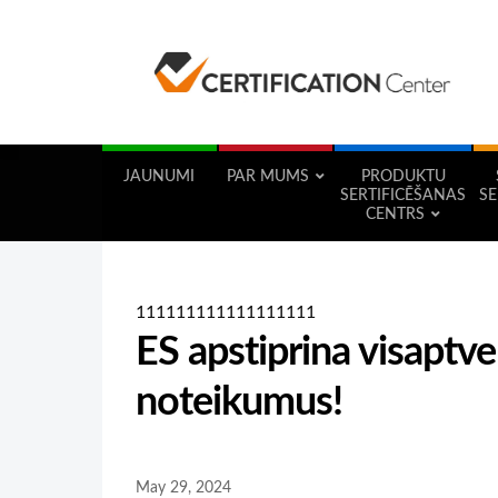
JAUNUMI
PAR MUMS
PRODUKTU
SERTIFICĒŠANAS
SE
CENTRS
111111111111111111
ES apstiprina visaptve
noteikumus!
May 29, 2024