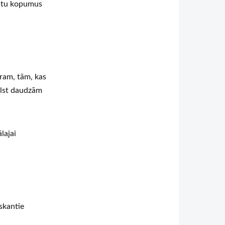
datu kopumus
ram, tām, kas
bilst daudzām
lajai
iskantie