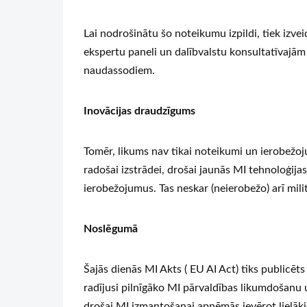
Lai nodrošinātu šo noteikumu izpildi, tiek izve
ekspertu paneli un dalībvalstu konsultatīvaj
naudassodiem.
Inovācijas draudzīgums
Tomēr, likums nav tikai noteikumi un ierobežoju
radošai izstrādei, drošai jaunās MI tehnoloģija
ierobežojumus. Tas neskar (neierobežo) arī mili
Noslēgumā
Šajās dienās MI Akts ( EU AI Act) tiks publicēt
radījusi pilnīgāko MI pārvaldības likumdošanu u
drošai MI izmantošanai apņēmās ievērot lielākie