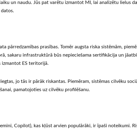
aiku un naudu. Jūs pat varētu izmantot MI, lai analizētu lielus 
 datos.
ata pārredzamības prasības. Tomēr augsta riska sistēmām, piemē
rā, sakaru infrastruktūrā būs nepieciešama sertifikācija un jāat
zmantot ES teritorijā.
egtas, jo tās ir pārāk riskantas. Piemēram, sistēmas cilvēku sociā
šanai, pamatojoties uz cilvēku profilēšanu.
ini, Copilot), kas kļūst arvien populārāki, ir īpaši noteikumi. R