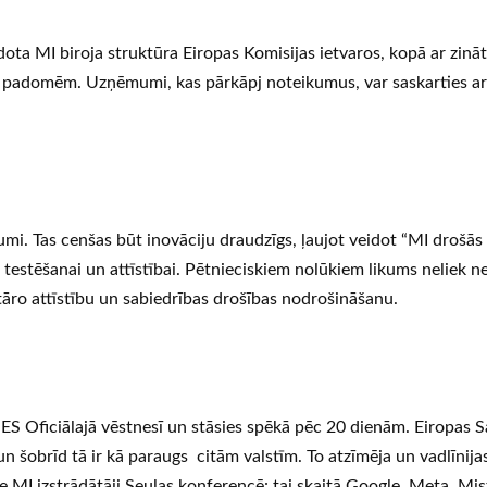
idota MI biroja struktūra Eiropas Komisijas ietvaros, kopā ar zinā
ām padomēm. Uzņēmumi, kas pārkāpj noteikumus, var saskarties a
mi. Tas cenšas būt inovāciju draudzīgs, ļaujot veidot “MI drošās
s testēšanai un attīstībai. Pētnieciskiem nolūkiem likums neliek 
tāro attīstību un sabiedrības drošības nodrošināšanu.
s ES Oficiālajā vēstnesī un stāsies spēkā pēc 20 dienām. Eiropas S
n šobrīd tā ir kā paraugs citām valstīm. To atzīmēja un vadlīnijas
 MI izstrādātāji Seulas konferencē: tai skaitā Google, Meta, Mist