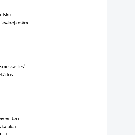
tnisko
r ievērojamām
 smilškastes”
nekādus
avienība ir
 tālākai
ral,