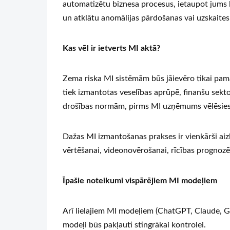
automatizētu biznesa procesus, ietaupot jums l
un atklātu anomālijas pārdošanas vai uzskaites
Kas vēl ir ietverts MI aktā?
Zema riska MI sistēmām būs jāievēro tikai pam
tiek izmantotas veselības aprūpē, finanšu sekto
drošības normām, pirms MI uzņēmums vēlēsies i
Dažas MI izmantošanas prakses ir vienkārši aizli
vērtēšanai, videonovērošanai, rīcības prognozē
Īpašie noteikumi vispārējiem MI modeļiem
Arī lielajiem MI modeļiem (ChatGPT, Claude, Gem
modeļi būs pakļauti stingrākai kontrolei.