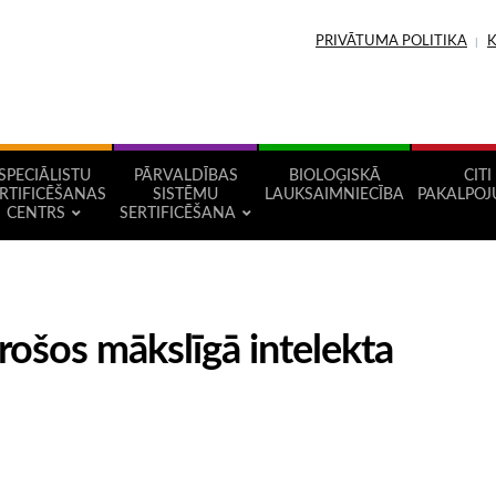
PRIVĀTUMA POLITIKA
SPECIĀLISTU
PĀRVALDĪBAS
BIOLOĢISKĀ
CITI
RTIFICĒŠANAS
SISTĒMU
LAUKSAIMNIECĪBA
PAKALPOJ
CENTRS
SERTIFICĒŠANA
rošos mākslīgā intelekta