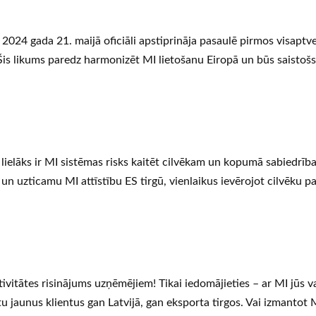
 2024 gada 21. maijā oficiāli apstiprināja pasaulē pirmos visaptv
 Šis likums paredz harmonizēt MI lietošanu Eiropā un būs saisto
lielāks ir MI sistēmas risks kaitēt cilvēkam un kopumā sabiedrībai
 un uzticamu MI attīstību ES tirgū, vienlaikus ievērojot cilvēku p
tivitātes risinājums uzņēmējiem! Tikai iedomājieties – ar MI jūs v
 jaunus klientus gan Latvijā, gan eksporta tirgos. Vai izmantot M