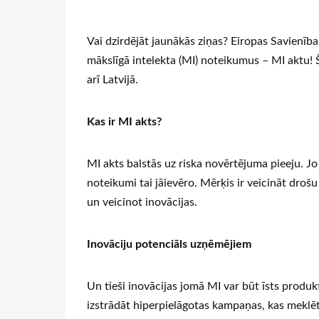
Vai dzirdējāt jaunākās ziņas? Eiropas Savienība
mākslīgā intelekta (MI) noteikumus – MI aktu!
arī Latvijā.
Kas ir MI akts?
MI akts balstās uz riska novērtējuma pieeju. Jo 
noteikumi tai jāievēro. Mērķis ir veicināt drošu
un veicinot inovācijas.
Inovāciju potenciāls uzņēmējiem
Un tieši inovācijas jomā MI var būt īsts produk
izstrādāt hiperpielāgotas kampaņas, kas meklētu