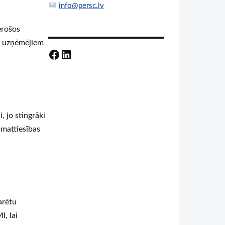
info@persc.lv
erošos
šs uzņēmējiem
Facebook
LinkedIn
, jo stingrāki
amattiesības
arētu
I, lai