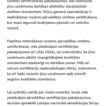
sistēmu sertificēšanas pakalpojumus, kas nodrošina
jūsu uzņēmuma darbības atbilstību starptautiski
atzītiem standartiem. Mūsu galvenā specializācija ir
metināšanas nozares pārvaldības sistēmu sertificēšana,
kur esam ieguvuši ievērojamu pieredzi un uzticību
nozarē.
Papildus metināšanas nozares pārvaldības sistēmu
sertificēšanai, mēs piedāvājam sertifikācijas
pakalpojumus arī citās sfērās, lai nodrošinātu, ka jūsu
uzņēmums atbilst visaugstākajiem kvalitātes
standartiem neatkarīgi no darbības jomas. Mēs arī
veicam sertifikāciju neakreditētajās sfērās, nodrošinot,
ka arī šajās nozarēs jūsu uzņēmums spēj uzturēt
augstus kvalitātes standartus.
Lai uzzinātu vairāk par visām nozarēm, kurās mēs
piedāvājam akreditētas sertifikācijas pakalpojumus,
aicinām apmeklēt Latvijas nacionālā akreditācijas biroja