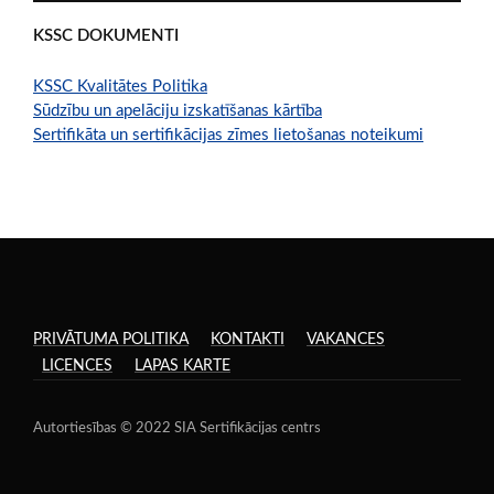
KSSC DOKUMENTI
KSSC Kvalitātes Politika
Sūdzību un apelāciju izskatīšanas kārtība
Sertifikāta un sertifikācijas zīmes lietošanas noteikumi
PRIVĀTUMA POLITIKA
KONTAKTI
VAKANCES
LICENCES
LAPAS KARTE
Autortiesības © 2022 SIA Sertifikācijas centrs