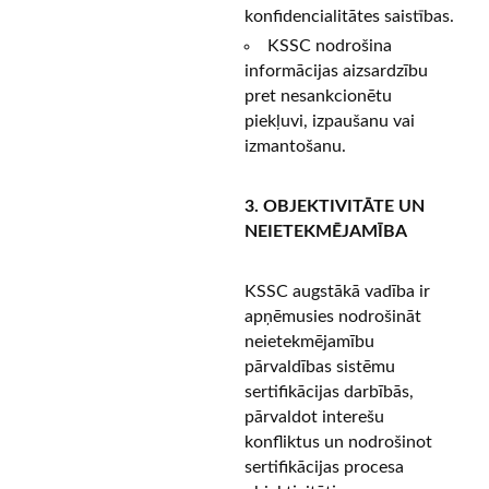
konfidencialitātes saistības.
KSSC nodrošina
informācijas aizsardzību
pret nesankcionētu
piekļuvi, izpaušanu vai
izmantošanu.
3. OBJEKTIVITĀTE UN
NEIETEKMĒJAMĪBA
KSSC augstākā vadība ir
apņēmusies nodrošināt
neietekmējamību
pārvaldības sistēmu
sertifikācijas darbībās,
pārvaldot interešu
konfliktus un nodrošinot
sertifikācijas procesa