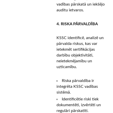
vadības pārskatā un iekšējo
auditu ietvaros.
4. RISKA PĀRVALDĪBA
KSSC identificē, analizē un
pārvalda riskus, kas var
ietekmēt sertifikācijas
darbību objektivitāti,
neietekmējamību un
uzticamību.
Riska pārvaldība ir
integrēta KSSC vadības
sistēmā.
Identificētie riski tiek
dokumentēti, izvērtēti un
regulāri pārskatīti.