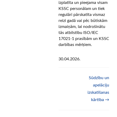
izplatīta un pieejama visam
KSSC personālam un tiek
regulāri pārskatīta vismaz
reizi gadā vai pēc būtiskām
izmaiņām, lai nodrošinātu
tās atbilstību ISO/IEC
17021-1 prasībām un KSSC
darbības mērķiem.
30.04.2026.
Doc
Sūdzību un
navigation
apelāciju
izskatīšanas
kārtība →