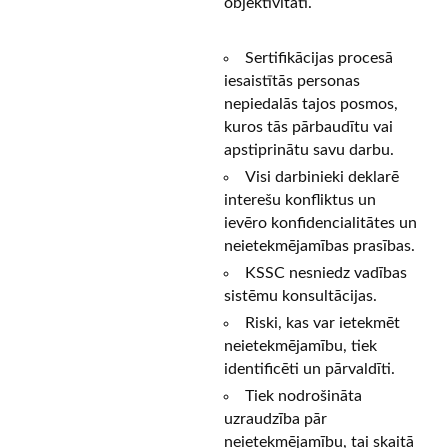
objektivitāti.
Sertifikācijas procesā
iesaistītās personas
nepiedalās tajos posmos,
kuros tās pārbaudītu vai
apstiprinātu savu darbu.
Visi darbinieki deklarē
interešu konfliktus un
ievēro konfidencialitātes un
neietekmējamības prasības.
KSSC nesniedz vadības
sistēmu konsultācijas.
Riski, kas var ietekmēt
neietekmējamību, tiek
identificēti un pārvaldīti.
Tiek nodrošināta
uzraudzība pār
neietekmējamību, tai skaitā