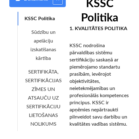
KSSC
Politika
KSSC Politika
1. KVALITĀTES POLITIKA
Sūdzību un
apelāciju
KSSC nodrošina
izskatīšanas
pārvaldības sistēmu
kārtība
sertifikāciju saskaņā ar
piemērojamo standartu
SERTIFIKĀTA,
prasībām, ievērojot
SERTIFIKĀCIJAS
objektivitātes,
neietekmējamības un
ZĪMES UN
profesionālās kompetences
ATSAUČU UZ
principus. KSSC ir
SERTIFIKĀCIJU
apņēmies nepārtraukti
LIETOŠANAS
pilnveidot savu darbību un
NOLIKUMS
kvalitātes vadības sistēmu.