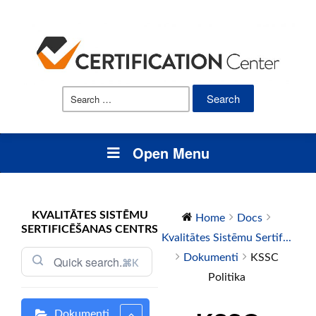
Search
for:
Open Menu
KVALITĀTES SISTĒMU
Home
Docs
SERTIFICĒŠANAS CENTRS
Kvalitātes Sistēmu Sertif...
Dokumenti
KSSC
⌘K
Politika
Dokumenti