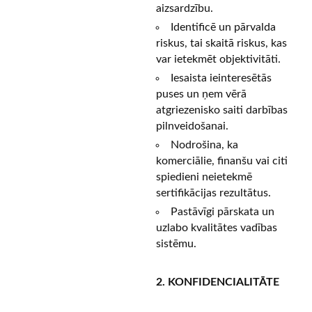
aizsardzību.
Identificē un pārvalda
riskus, tai skaitā riskus, kas
var ietekmēt objektivitāti.
Iesaista ieinteresētās
puses un ņem vērā
atgriezenisko saiti darbības
pilnveidošanai.
Nodrošina, ka
komerciālie, finanšu vai citi
spiedieni neietekmē
sertifikācijas rezultātus.
Pastāvīgi pārskata un
uzlabo kvalitātes vadības
sistēmu.
2. KONFIDENCIALITĀTE