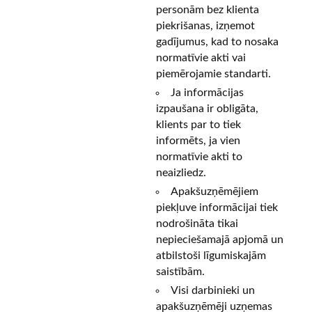
personām bez klienta
piekrišanas, izņemot
gadījumus, kad to nosaka
normatīvie akti vai
piemērojamie standarti.
Ja informācijas
izpaušana ir obligāta,
klients par to tiek
informēts, ja vien
normatīvie akti to
neaizliedz.
Apakšuzņēmējiem
piekļuve informācijai tiek
nodrošināta tikai
nepieciešamajā apjomā un
atbilstoši līgumiskajām
saistībām.
Visi darbinieki un
apakšuzņēmēji uzņemas