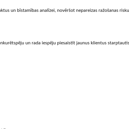
tus un bīstamības analīzei, novēršot nepareizas ražošanas risku
kurētspēju un rada iespēju piesaistīt jaunus klientus starptauti