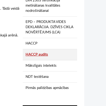
DIN 2303 sertifikācija
metināšanas kvalitātes
. Tādā veidā
nodrošināšanai
EPD – PRODUKTA VIDES
DEKLARĀCIJA. DZĪVES CIKLA
NOVĒRTĒJUMS (LCA)
skajā arēnā.
HACCP
HACCP audits
Mākslīgais intelekts
NDT testēšana
Pirmās palīdzības apmācības