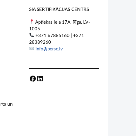
SIA SERTIFIKĀCIJAS CENTRS
Aptiekas iela 17A, Rīga, LV-
1005
+371 67885160 | +371
28389260
info@persc.lv
Facebook
LinkedIn
rts un