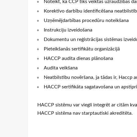
Noteikt, kā CCP tiks veiktas uzraudzības da
Korektīvo darbību identificēšana neatbilstī
Uzņēmējdarbības procedūru noteikšana
Instrukciju izveidošana
Dokumentu un reģistrācijas sistēmas izvei
Pieteikšanās sertifikātu organizācijā
HACCP audita dienas plānošana
Audita veikšana
Neatbilstību novēršana, ja tādas ir, Haccp a
HACCP sertifikāta sagatavošana un apstipr
HACCP sistēmu var viegli integrēt ar citām kv
HACCP sistēma nav starptautiski akreditēta.