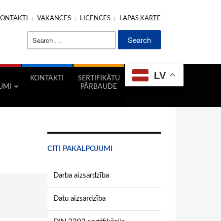
KONTAKTI
VAKANCES
LICENCES
LAPAS KARTE
Search
for:
LV
KONTAKTI
SERTIFIKĀTU
UMI
PĀRBAUDE
CITI PAKALPOJUMI
Darba aizsardzība
Datu aizsardzība