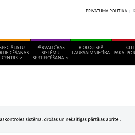
PRIVĀTUMA POLITIKA
SPECIĀLISTU
PĀRVALDĪBAS
BIOLOĢISKĀ
CITI
RTIFICĒŠANAS
SISTĒMU
LAUKSAIMNIECĪBA
PAKALPOJ
CENTRS
SERTIFICĒŠANA
kontroles sistēma, drošas un nekaitīgas pārtikas apritei.