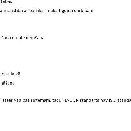
rbības
bām saistībā ar pārtikas nekaitīguma darbībām
došana un piemērošana
udita laikā
ināšana
alitātes vadības sistēmām, taču HACCP standarts nav ISO standa