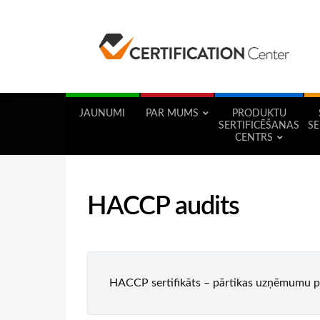
JAUNUMI
PAR MUMS
PRODUKTU
SERTIFICĒŠANAS
SE
CENTRS
HACCP audits
HACCP sertifikāts – pārtikas uzņēmumu paš