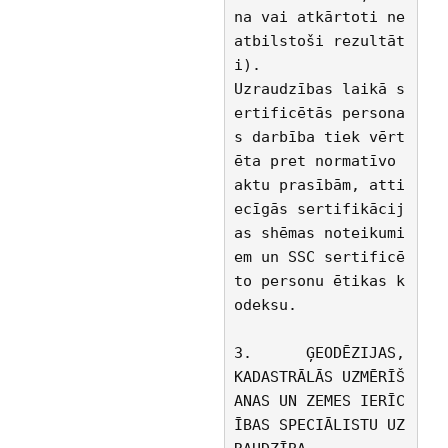
na vai atkārtoti ne
atbilstoši rezultāt
i).
Uzraudzības laikā s
ertificētās persona
s darbība tiek vērt
ēta pret normatīvo 
aktu prasībām, atti
ecīgās sertifikācij
as shēmas noteikumi
em un SSC sertificē
to personu ētikas k
odeksu.
3.	ĢEODĒZIJAS, 
KADASTRĀLĀS UZMĒRĪŠ
ANAS UN ZEMES IERĪC
ĪBAS SPECIĀLISTU UZ