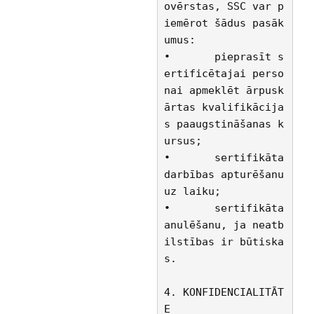
ovērstas, SSC var p
iemērot šādus pasāk
umus:
•	pieprasīt s
ertificētajai perso
nai apmeklēt ārpusk
ārtas kvalifikācija
s paaugstināšanas k
ursus;
•	sertifikāta 
darbības apturēšanu 
uz laiku;
•	sertifikāta 
anulēšanu, ja neatb
ilstības ir būtiska
s.
4. KONFIDENCIALITĀT
E