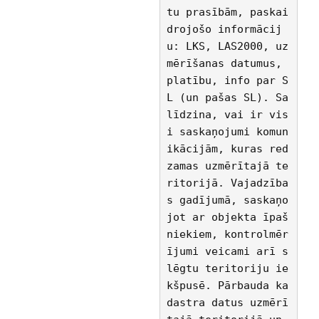
tu prasībām, paskai
drojošo informācij
u: LKS, LAS2000, uz
mērīšanas datumus, 
platību, info par S
L (un pašas SL). Sa
līdzina, vai ir vis
i saskaņojumi komun
ikācijām, kuras red
zamas uzmērītajā te
ritorijā. Vajadzība
s gadījumā, saskaņo
jot ar objekta īpaš
niekiem, kontrolmēr
ījumi veicami arī s
lēgtu teritoriju ie
kšpusē. Pārbauda ka
dastra datus uzmērī