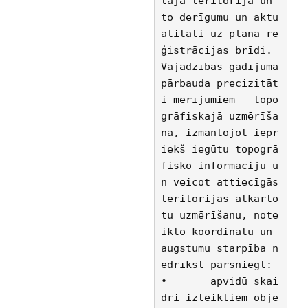
tajā teritorijā un 
to derīgumu un aktu
alitāti uz plāna re
ģistrācijas brīdi. 
Vajadzības gadījumā 
pārbauda precizitāt
i mērījumiem - topo
grāfiskajā uzmērīša
nā, izmantojot iepr
iekš iegūtu topogrā
fisko informāciju u
n veicot attiecīgās 
teritorijas atkārto
tu uzmērīšanu, note
ikto koordinātu un 
augstumu starpība n
edrīkst pārsniegt:
•	apvidū skai
dri izteiktiem obje