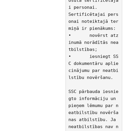
osūta sertificētaja
i personai.
Sertificētajai pers
onai noteiktajā ter
miņā ir pienākums:
•	novērst atz
inumā norādītās nea
tbilstības;
•	iesniegt SS
C dokumentāru aplie
cinājumu par neatbi
lstību novēršanu.
SSC pārbauda iesnie
gto informāciju un 
pieņem lēmumu par n
eatbilstību novērša
nas atbilstību. Ja 
neatbilstības nav n