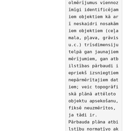
olmērījumus viennoz
īmīgi identificējam
iem objektiem kā ar
ī neskaidri nosakām
iem objektiem (ceļa 
mala, pļava, grāvis 
u.c.) trīsdimensiju 
telpā gan jaunajiem 
mērījumiem, gan atb
ilstības pārbaudi i
epriekš izsniegtiem 
nepārmērītajiem dat
iem; veic topogrāfi
skā plānā attēloto 
objektu apsekošanu, 
fiksē neuzmērītos, 
ja tādi ir.
Pārbauda plāna atbi
lstību normatīvo ak