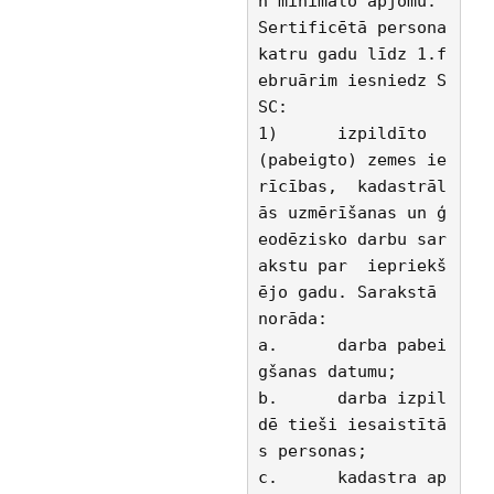
n minimālo apjomu.
Sertificētā persona 
katru gadu līdz 1.f
ebruārim iesniedz S
SC:
1)	izpildīto 
(pabeigto) zemes ie
rīcības,  kadastrāl
ās uzmērīšanas un ģ
eodēzisko darbu sar
akstu par  iepriekš
ējo gadu. Sarakstā 
norāda:
a.	darba pabei
gšanas datumu;
b.	darba izpil
dē tieši iesaistītā
s personas;
c.	kadastra ap