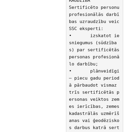
RAUDZĪBA
Sertificēto personu 
profesionālās darbī
bas uzraudzību veic 
SSC eksperti:
•	izskatot ie
sniegumus (sūdzība
s) par sertificētās 
personas profesionā
lo darbību;
•	plānveidīgi 
– piecu gadu period
ā pārbaudot vismaz 
trīs sertificētās p
ersonas veiktos zem
es ierīcības, zemes 
kadastrālās uzmērīš
anas vai ģeodēzisko
s darbus katrā sert