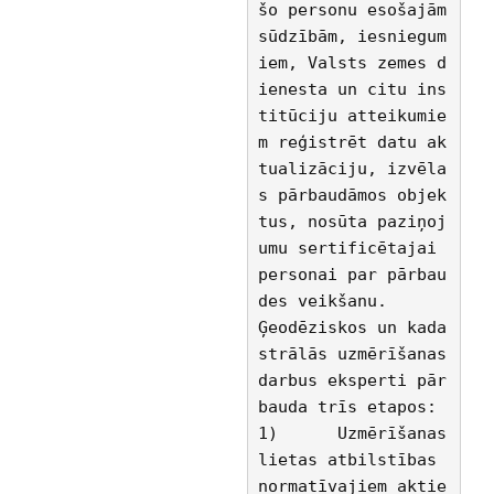
šo personu esošajām 
sūdzībām, iesniegum
iem, Valsts zemes d
ienesta un citu ins
titūciju atteikumie
m reģistrēt datu ak
tualizāciju, izvēla
s pārbaudāmos objek
tus, nosūta paziņoj
umu sertificētajai 
personai par pārbau
des veikšanu.
Ģeodēziskos un kada
strālās uzmērīšanas 
darbus eksperti pār
bauda trīs etapos:
1)	Uzmērīšanas 
lietas atbilstības 
normatīvajiem aktie