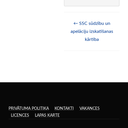
Doc
← SSC sūdzību un
navigation
apelāciju izskatīšanas
kārtība
PRIVĀTUMA POLITIKA
KONTAKTI
VAKANCES
LICENCES
LAPAS KARTE