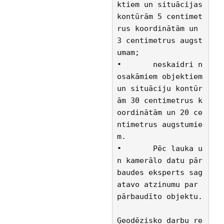
ktiem un situācijas 
kontūrām 5 centimet
rus koordinātām un 
3 centimetrus augst
umam;
•	neskaidri n
osakāmiem objektiem 
un situāciju kontūr
ām 30 centimetrus k
oordinātām un 20 ce
ntimetrus augstumie
m.
•	Pēc lauka u
n kamerālo datu pār
baudes eksperts sag
atavo atzinumu par 
pārbaudīto objektu.
Ģeodēzisko darbu re