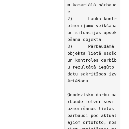
m kameriālā pārbaud
e
2)	Lauka kontr
olmērījumu veikšana 
un situācijas apsek
ošana objektā
3)	Pārbaudāmā 
objekta lietā esošo 
un kontroles darbīb
u rezultātā iegūto 
datu sakritības izv
ērtēšana. 
Ģeodēzisko darbu pā
rbaude ietver sevī 
uzmērīšanas lietas 
pārbaudi pēc aktuāl
ajiem ortofoto, nos