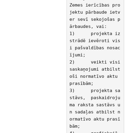
Zemes ierīcības pro
jektu pārbaude ietv
er sevī sekojošas p
ārbaudes, vai:
1)	projekta iz
strādē ievēroti vis
i pašvaldības nosac
ījumi;
2)	veikti visi 
saskaņojumi atbilst
oši normatīvo aktu 
prasībām;
3)	projekta sa
stāvs,  paskaidroju
ma raksta sastāvs u
n sadaļas atbilst n
ormatīvo aktu prasī
bām;