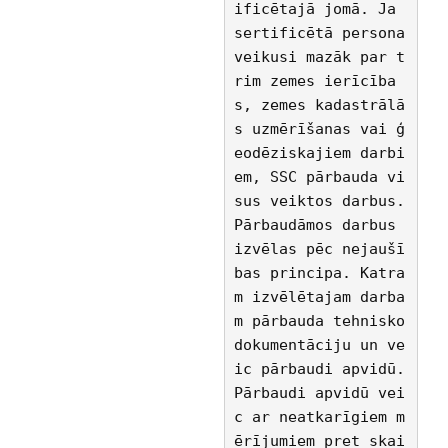
ificētajā jomā. Ja 
sertificētā persona 
veikusi mazāk par t
rim zemes ierīcība
s, zemes kadastrālā
s uzmērīšanas vai ģ
eodēziskajiem darbi
em, SSC pārbauda vi
sus veiktos darbus. 
Pārbaudāmos darbus 
izvēlas pēc nejaušī
bas principa. Katra
m izvēlētajam darba
m pārbauda tehnisko 
dokumentāciju un ve
ic pārbaudi apvidū. 
Pārbaudi apvidū vei
c ar neatkarīgiem m
ērījumiem pret skai