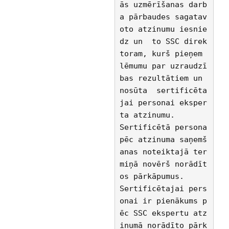
ās uzmērīšanas darb
a pārbaudes sagatav
oto atzinumu iesnie
dz un  to SSC direk
toram, kurš pieņem 
lēmumu par uzraudzī
bas rezultātiem un 
nosūta  sertificēta
jai personai eksper
ta atzinumu.
Sertificētā persona 
pēc atzinuma saņemš
anas noteiktajā ter
miņā novērš norādīt
os pārkāpumus.
Sertificētajai pers
onai ir pienākums p
ēc SSC ekspertu atz
inumā norādīto pārk