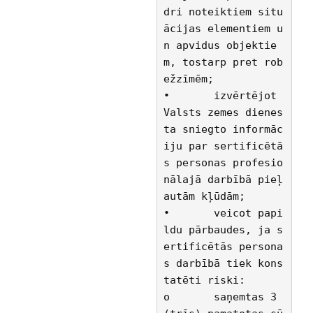
dri noteiktiem situ
ācijas elementiem u
n apvidus objektie
m, tostarp pret rob
ežzīmēm;
•	izvērtējot 
Valsts zemes dienes
ta sniegto informāc
iju par sertificētā
s personas profesio
nālajā darbībā pieļ
autām kļūdām;
•	veicot papi
ldu pārbaudes, ja s
ertificētās persona
s darbībā tiek kons
tatēti riski:
o	saņemtas 3 