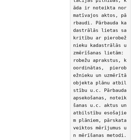
tācijas pilnības, k
āda ir noteikta nor
matīvajos aktos, pā
rbaudi. Pārbauda ka
dastrālās lietas sa
kritību ar pierobež
nieku kadastrālās u
zmērīšanas lietām: 
robežu aprakstus, k
oordinātas,  pierob
ežnieku un uzmērītā 
objekta plānu atbil
stību u.c. Pārbauda 
apsekošanas, noteik
šanas u.c. aktus un 
atbilstību esošajie
m plāniem, pārskata 
veiktos mērījumus u
n mērīšanas metodi.