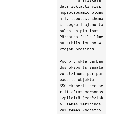
4)	grafiskajā 
daļā iekļauti visi 
nepieciešamie eleme
nti, tabulas, shēma
s, apgrūtinājumu ta
bulas un platības. 
Pārbauda faila līme
ņu atbilstību notei
ktajām prasībām. 
Pēc projekta pārbau
des eksperts sagata
vo atzinumu par pār
baudīto objektu.
SSC eksperti pēc se
rtificētas personas 
izpildītā ģeodēzisk
ā, zemes ierīcības 
vai zemes kadastrāl