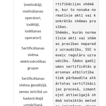
rtifikācijas shēmā
(metinātāji,
m, kur to nosaka no
metināšanas
rmatīvie akti vai k
operatori,
onkrētās shēmas pra
lodētāji,
sības.
lodēšanas
Shēmās, kurās norma
tīvie akti vai shēm
operatori)
as prasības nepared
Sertificēšanas
z uzraudzību, SSC n
eveic regulāru uzra
shēma
udzību. Šādos gadīj
elektrodrošības
umos sertificētās p
grupas
ersonas atbilstība 
tiek pārbaudīta atk
Sertificēšanas
ārtotas sertifikāci
shēma ģeodēzijā,
jas procesā, izmant
zemes ierīcībā un
ojot attiecīgajā sh
kadastrālajā
ēmā noteiktās metod
uzmērīšanā