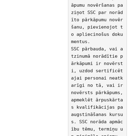
āpumu novēršanas pa
ziņot SSC par norād
īto pārkāpumu novēr
šanu, pievienojot t
o apliecinošus doku
mentus. 
SSC pārbauda, vai a
tzinumā norādītie p
ārkāpumi ir novērst
i, uzdod sertificēt
ajai personai neatk
arīgi no tā, vai ir 
novērsts pārkāpums, 
apmeklēt ārpuskārta
s kvalifikācijas pa
augstināšanas kursu
s. SSC norāda apmāc
ību tēmu, termiņu u