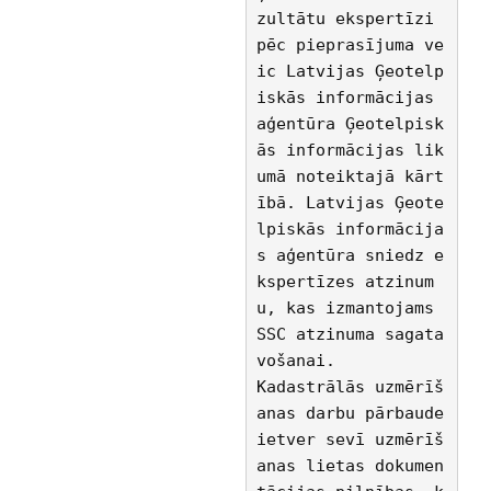
zultātu ekspertīzi 
pēc pieprasījuma ve
ic Latvijas Ģeotelp
iskās informācijas 
aģentūra Ģeotelpisk
ās informācijas lik
umā noteiktajā kārt
ībā. Latvijas Ģeote
lpiskās informācija
s aģentūra sniedz e
kspertīzes atzinum
u, kas izmantojams 
SSC atzinuma sagata
vošanai.
Kadastrālās uzmērīš
anas darbu pārbaude 
ietver sevī uzmērīš
anas lietas dokumen