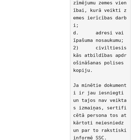
zīmējumu zemes vien
ībai, kurā veikti z
emes ierīcības darb
i;
d.	adresi vai 
īpašuma nosaukumu;
2)	civiltiesis
kās atbildības apdr
ošināšanas polises 
kopiju.
Ja minētie dokument
i ir jau iesniegti 
un tajos nav veikta
s izmaiņas, sertifi
cētā persona tos at
kārtoti neiesniedz 
un par to rakstiski 
informē SSC.