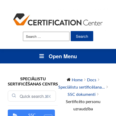
Search
for:
Open Menu
SPECIĀLISTU
Home
Docs
SERTIFICĒŠANAS CENTRS
Speciālistu sertificēšana...
SSC dokumenti
⌘K
Sertificēto personu
uzraudzība
SSC