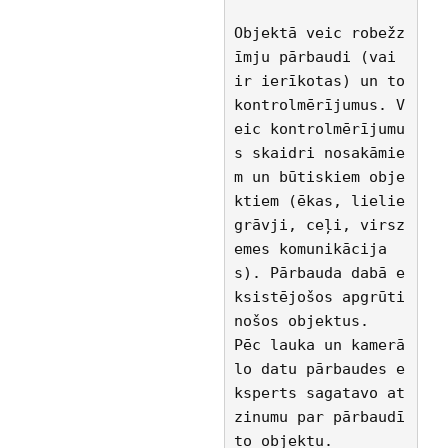
Objektā veic robežz
īmju pārbaudi (vai 
ir ierīkotas) un to 
kontrolmērījumus. V
eic kontrolmērījumu
s skaidri nosakāmie
m un būtiskiem obje
ktiem (ēkas, lielie 
grāvji, ceļi, virsz
emes komunikācija
s). Pārbauda dabā e
ksistējošos apgrūti
nošos objektus.
Pēc lauka un kamerā
lo datu pārbaudes e
ksperts sagatavo at
zinumu par pārbaudī
to objektu.