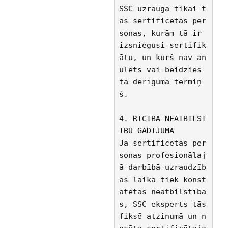
SSC uzrauga tikai t
ās sertificētās per
sonas, kurām tā ir 
izsniegusi sertifik
ātu, un kurš nav an
ulēts vai beidzies 
tā derīguma termiņ
š.
4. RĪCĪBA NEATBILST
ĪBU GADĪJUMĀ
Ja sertificētās per
sonas profesionālaj
ā darbībā uzraudzīb
as laikā tiek konst
atētas neatbilstība
s, SSC eksperts tās 
fiksē atzinumā un n