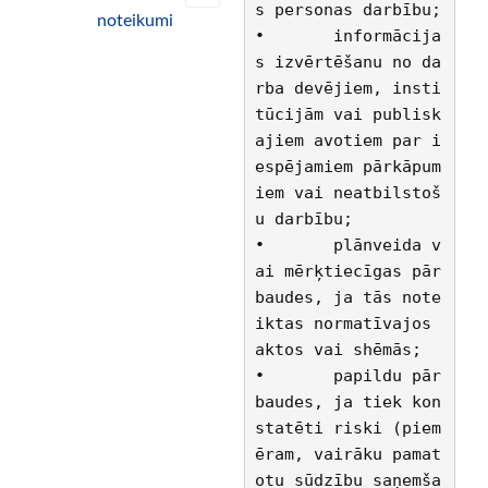
s personas darbību;
noteikumi
•	informācija
s izvērtēšanu no da
rba devējiem, insti
tūcijām vai publisk
ajiem avotiem par i
espējamiem pārkāpum
iem vai neatbilstoš
u darbību;
•	plānveida v
ai mērķtiecīgas pār
baudes, ja tās note
iktas normatīvajos 
aktos vai shēmās;
•	papildu pār
baudes, ja tiek kon
statēti riski (piem
ēram, vairāku pamat
otu sūdzību saņemša