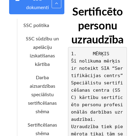
dokumenti
Sertificēto
personu
SSC politika
uzraudzība
SSC sūdzību un
apelāciju
1.	MĒRĶIS 
izskatīšanas
Šī nolikuma mērķis 
kārtība
ir noteikt SIA “Ser
tifikācijas centrs” 
Darba
Speciālistu sertifi
aizsardzības
cēšanas centra (SS
speciālistu
C) kārtību sertific
sertificēšanas
ēto personu profesi
onālās darbības uzr
shēma
audzībai.
Sertificēšanas
Uzraudzība tiek pie
mērota tikai tām se
shēma