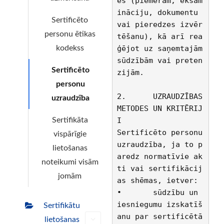
es (piemēram, eksam
ināciju, dokumentu 
Sertificēto
vai pieredzes izvēr
personu ētikas
tēšanu), kā arī rea
ģējot uz saņemtajām 
kodekss
sūdzībām vai preten
Sertificēto
zijām.
personu
2.	UZRAUDZĪBAS 
uzraudzība
METODES UN KRITĒRIJ
I
Sertifikāta
Sertificēto personu 
vispārīgie
uzraudzība, ja to p
lietošanas
aredz normatīvie ak
noteikumi visām
ti vai sertifikācij
jomām
as shēmas, ietver:
•	sūdzību un 
iesniegumu izskatīš
Sertifikātu
anu par sertificētā
lietošanas