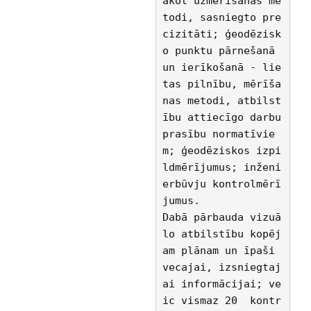
akot uzmērīšanas me
todi, sasniegto pre
cizitāti; ģeodēzisk
o punktu pārnešanā 
un ierīkošanā - lie
tas pilnību, mērīša
nas metodi, atbilst
ību attiecīgo darbu 
prasību normatīvie
m; ģeodēziskos izpi
ldmērījumus; inženi
erbūvju kontrolmērī
jumus.
Dabā pārbauda vizuā
lo atbilstību kopēj
am plānam un īpaši 
vecajai, izsniegtaj
ai informācijai; ve
ic vismaz 20  kontr