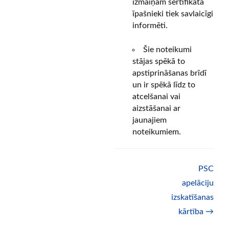
izmaiņām sertifikāta
īpašnieki tiek savlaicīgi
informēti.
Šie noteikumi
stājas spēkā to
apstiprināšanas brīdī
un ir spēkā līdz to
atcelšanai vai
aizstāšanai ar
jaunajiem
noteikumiem.
Doc
PSC
navigation
apelāciju
izskatīšanas
kārtība →