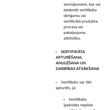
secinājumiem, kas var
ietekmēt sertifikāta
derīgumu vai
sertificētā produkta,
procesa vai
pakalpojuma
atbilstību.
SERTIFIKĀTA
APTURĒŠANA,
ANULĒŠANA UN
DARBĪBAS ATSĀKŠANA
Sertifikāts var tikt
apturēts, ja:
Sertifikāta
īpašnieks nepilda