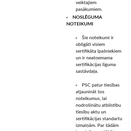
veiktajiem
pasākumiem.
NOSLĒGUMA
NOTEIKUMI
Šie noteikumi ir
obligāti visiem
sertifikāta īpašniekiem
un ir neatņemama
sertifikācijas līguma
sastāvdaļa.
PSC patur tiesības
atjaunināt šos
noteikumus, lai
nodrošinātu atbilstību
tiesību aktu un
sertifikācijas standartu
izmaiņām. Par šādām