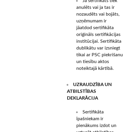
Ja sertifikāts tiek
anulēts vai ja tas ir
nozaudēts vai bojāts,
uzņēmumam ir
jāatdod sertifikāta
oriģināls sertifikācijas
institūcijai. Sertifikāta
dublikātu var izsniegt
tikai ar PSC piekrišanu
un tiesību aktos
noteiktajā kārtībā.
UZRAUDZĪBA UN
ATBILSTĪBAS
DEKLARĀCIJA
Sertifikāta
īpašniekam ir
pienākums izdot un