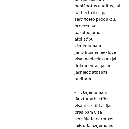
neplānotus auditus, lai
pārliecinātos par
sertificēto produktu,
procesu vai
pakalpojumu
atbilstību.
Uzņēmumam ir
jānodrošina piekļuve
visai nepieciešamajai
dokumentācijai un
jāsniedz atbalsts
auditam.
Uzņēmumam ir
jāuztur atbilstība
visām sertifikācijas
prasībām visā
sertifikāta darbības
laikā. Ja uzņēmums