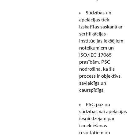
Sūdzības un
apelācijas tiek
izskatītas saskaņā ar
sertifikācijas
institūcijas iekšējiem
noteikumiem un
ISO/IEC 17065
prasībām. PSC
nodrošina, ka šis
process ir objektīvs,
savlaicīgs un
caurspīdīgs.
PSC paziņo
sūdzības vai apelācijas
iesniedzējam par
izmeklēšanas
rezultātiem un