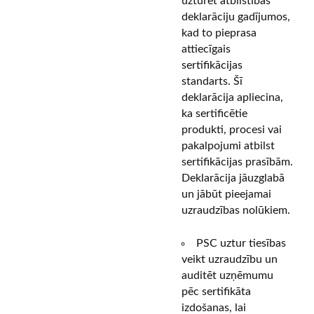
uzturēt atbilstības
deklarāciju gadījumos,
kad to pieprasa
attiecīgais
sertifikācijas
standarts. Šī
deklarācija apliecina,
ka sertificētie
produkti, procesi vai
pakalpojumi atbilst
sertifikācijas prasībām.
Deklarācija jāuzglabā
un jābūt pieejamai
uzraudzības nolūkiem.
PSC uztur tiesības
veikt uzraudzību un
auditēt uzņēmumu
pēc sertifikāta
izdošanas, lai