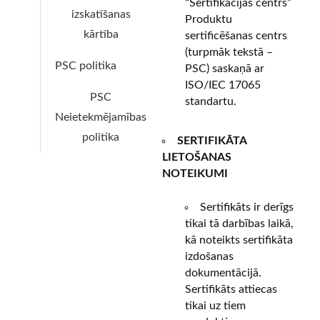
“Sertifikācijas centrs”
izskatīšanas
Produktu
kārtība
sertificēšanas centrs
(turpmāk tekstā –
PSC politika
PSC) saskaņā ar
ISO/IEC 17065
PSC
standartu.
Neietekmējamības
politika
SERTIFIKĀTA
LIETOŠANAS
NOTEIKUMI
Sertifikāts ir derīgs
tikai tā darbības laikā,
kā noteikts sertifikāta
izdošanas
dokumentācijā.
Sertifikāts attiecas
tikai uz tiem