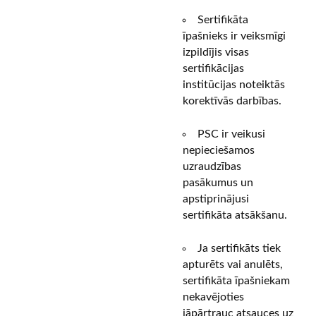
Sertifikāta
īpašnieks ir veiksmīgi
izpildījis visas
sertifikācijas
institūcijas noteiktās
korektīvās darbības.
PSC ir veikusi
nepieciešamos
uzraudzības
pasākumus un
apstiprinājusi
sertifikāta atsākšanu.
Ja sertifikāts tiek
apturēts vai anulēts,
sertifikāta īpašniekam
nekavējoties
jāpārtrauc atsauces uz