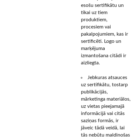
esošu sertifikātu un
tikai uz tiem
produktiem,
procesiem vai
pakalpojumiem, kas ir
sertificēti. Logo un
marķējuma
izmantošana citādi ir
aizliegta.
Jebkuras atsauces
uz sertifikātu, tostarp
publikācijās,
mārketinga materiālos,
uz vietas pieejamajā
informācijā vai citās
saziņas formās, ir
jāveic tādā veidā, lai
tās nebūtu maldinošas