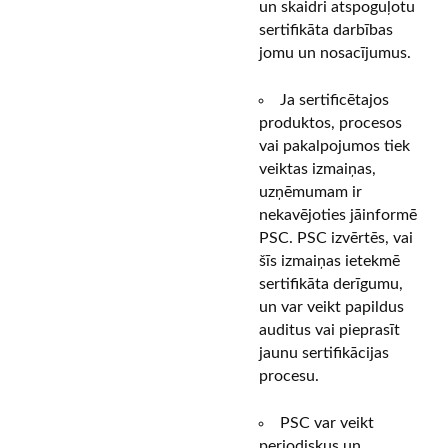
un skaidri atspoguļotu
sertifikāta darbības
jomu un nosacījumus.
Ja sertificētajos
produktos, procesos
vai pakalpojumos tiek
veiktas izmaiņas,
uzņēmumam ir
nekavējoties jāinformē
PSC. PSC izvērtēs, vai
šīs izmaiņas ietekmē
sertifikāta derīgumu,
un var veikt papildus
auditus vai pieprasīt
jaunu sertifikācijas
procesu.
PSC var veikt
periodiskus un