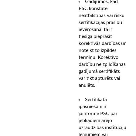
Gadījumos, kad
PSC konstatē
neatbilstības vai risku
sertifikācijas prasību
ievērošanā, tā ir
tiesīga pieprasīt
korektīvās darbības un
noteikt to izpildes
termiņu. Korektīvo
darbību neizpildīšanas
gadījumā sertifikāts
var tikt apturēts vai
anulēts.
Sertifikāta
īpašniekam ir
jāinformē PSC par
jebkādiem ārējo
uzraudzības institūciju
lēmumiem vai