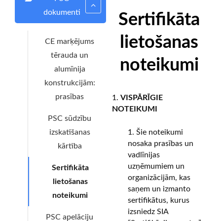
dokumenti
Sertifikāta
lietošanas
CE marķējums
tērauda un
noteikumi
alumīnija
konstrukcijām:
prasības
VISPĀRĪGIE
NOTEIKUMI
PSC sūdzību
izskatīšanas
Šie noteikumi
nosaka prasības un
kārtība
vadlīnijas
uzņēmumiem un
Sertifikāta
organizācijām, kas
lietošanas
saņem un izmanto
noteikumi
sertifikātus, kurus
izsniedz SIA
PSC apelāciju