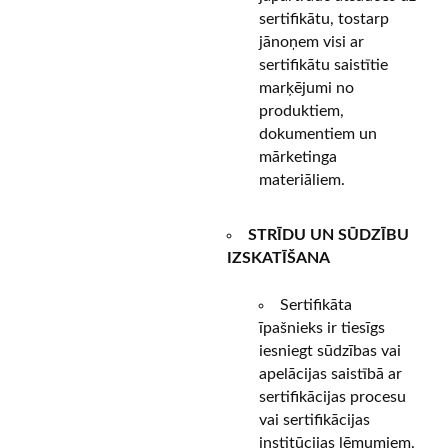
sertifikātu, tostarp
jānoņem visi ar
sertifikātu saistītie
marķējumi no
produktiem,
dokumentiem un
mārketinga
materiāliem.
STRĪDU UN SŪDZĪBU
IZSKATĪŠANA
Sertifikāta
īpašnieks ir tiesīgs
iesniegt sūdzības vai
apelācijas saistībā ar
sertifikācijas procesu
vai sertifikācijas
institūcijas lēmumiem.