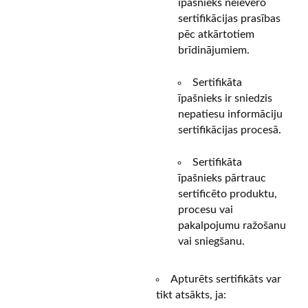
īpašnieks neievēro
sertifikācijas prasības
pēc atkārtotiem
brīdinājumiem.
Sertifikāta
īpašnieks ir sniedzis
nepatiesu informāciju
sertifikācijas procesā.
Sertifikāta
īpašnieks pārtrauc
sertificēto produktu,
procesu vai
pakalpojumu ražošanu
vai sniegšanu.
Apturēts sertifikāts var
tikt atsākts, ja: