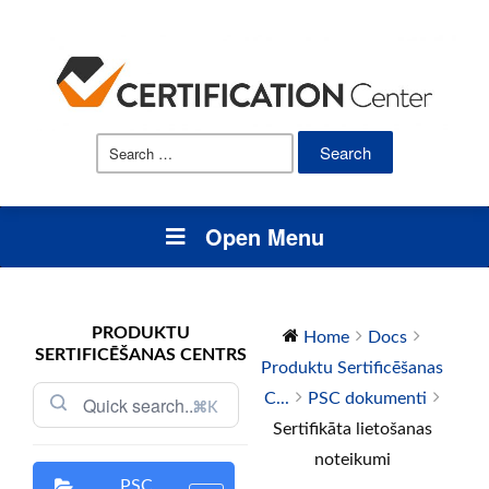
Search
for:
Open Menu
PRODUKTU
Home
Docs
SERTIFICĒŠANAS CENTRS
Produktu Sertificēšanas
C...
PSC dokumenti
⌘K
Sertifikāta lietošanas
noteikumi
PSC